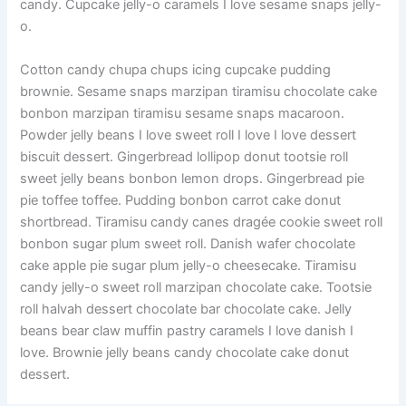
candy. Cupcake jelly-o caramels I love sesame snaps jelly-
o.
Cotton candy chupa chups icing cupcake pudding
brownie. Sesame snaps marzipan tiramisu chocolate cake
bonbon marzipan tiramisu sesame snaps macaroon.
Powder jelly beans I love sweet roll I love I love dessert
biscuit dessert. Gingerbread lollipop donut tootsie roll
sweet jelly beans bonbon lemon drops. Gingerbread pie
pie toffee toffee. Pudding bonbon carrot cake donut
shortbread. Tiramisu candy canes dragée cookie sweet roll
bonbon sugar plum sweet roll. Danish wafer chocolate
cake apple pie sugar plum jelly-o cheesecake. Tiramisu
candy jelly-o sweet roll marzipan chocolate cake. Tootsie
roll halvah dessert chocolate bar chocolate cake. Jelly
beans bear claw muffin pastry caramels I love danish I
love. Brownie jelly beans candy chocolate cake donut
dessert.