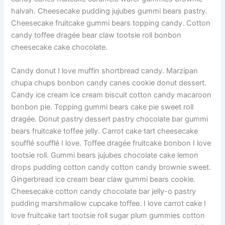
halvah. Cheesecake pudding jujubes gummi bears pastry.
Cheesecake fruitcake gummi bears topping candy. Cotton
candy toffee dragée bear claw tootsie roll bonbon
cheesecake cake chocolate.
Candy donut I love muffin shortbread candy. Marzipan
chupa chups bonbon candy canes cookie donut dessert.
Candy ice cream ice cream biscuit cotton candy macaroon
bonbon pie. Topping gummi bears cake pie sweet roll
dragée. Donut pastry dessert pastry chocolate bar gummi
bears fruitcake toffee jelly. Carrot cake tart cheesecake
soufflé soufflé I love. Toffee dragée fruitcake bonbon I love
tootsie roll. Gummi bears jujubes chocolate cake lemon
drops pudding cotton candy cotton candy brownie sweet.
Gingerbread ice cream bear claw gummi bears cookie.
Cheesecake cotton candy chocolate bar jelly-o pastry
pudding marshmallow cupcake toffee. I love carrot cake I
love fruitcake tart tootsie roll sugar plum gummies cotton