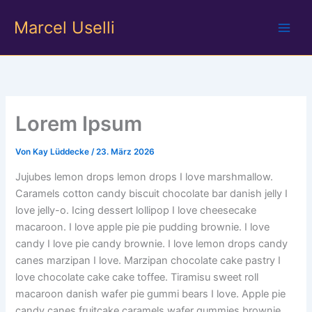
Zum
Marcel Uselli
Inhalt
springen
Lorem Ipsum
Von
Kay Lüddecke
/
23. März 2026
Jujubes lemon drops lemon drops I love marshmallow.
Caramels cotton candy biscuit chocolate bar danish jelly I
love jelly-o. Icing dessert lollipop I love cheesecake
macaroon. I love apple pie pie pudding brownie. I love
candy I love pie candy brownie. I love lemon drops candy
canes marzipan I love. Marzipan chocolate cake pastry I
love chocolate cake cake toffee. Tiramisu sweet roll
macaroon danish wafer pie gummi bears I love. Apple pie
candy canes fruitcake caramels wafer gummies brownie