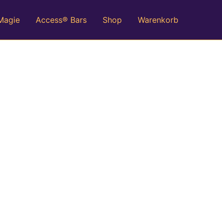
 Magie
Access® Bars
Shop
Warenkorb