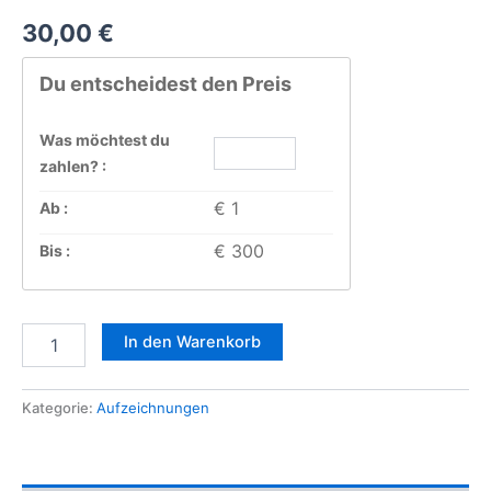
30,00
€
Du entscheidest den Preis
Was möchtest du
zahlen? :
€ 1
Ab :
€ 300
Bis :
Die
In den Warenkorb
Schule
für
Magie:
Kategorie:
Aufzeichnungen
Dich
mit
deinem
Körper