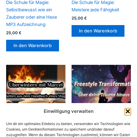
Die Schule für Magie:
Die Schule für Magie:
Selbstbewusst wie ein
Meistere jede Fähigkeit
Zauberer oder eine Hexe
25,00
€
MP3 Aufzeichnung
In den Warenkorb
25,00
€
In den Warenkorb
Einwilligung verwalten
Um dir ein optimales Erlebnis zu bieten, verwenden wir Technologien wie
Cookies, um Geräteinformationen zu speichern und/oder darauf
Aufzeichnungen
Aufzeichnungen
zuzugreifen. Wenn du diesen Technologien zustimmst, können wir Daten