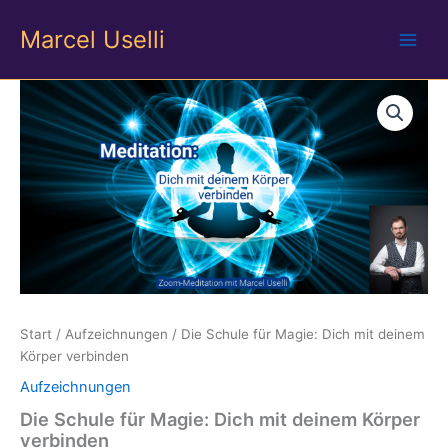
Zum
Marcel Uselli
Inhalt
springen
Start
/
Aufzeichnungen
/ Die Schule für Magie: Dich mit deinem
Körper verbinden
Aufzeichnungen
Die Schule für Magie: Dich mit deinem Körper
verbinden