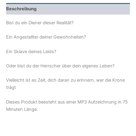
Macht
Beschreibung
über
dein
Leben?
Bist du ein Diener dieser Realität?
Menge
Ein Angestellter deiner Gewohnheiten?
Ein Sklave deines Leids?
Oder bist du der Herrscher über dein eigenes Leben?
Vielleicht ist es Zeit, dich daran zu erinnern, wer die Krone
trägt
Dieses Produkt beesteht aus einer MP3 Aufzeichnung in 75
Minuten Länge.