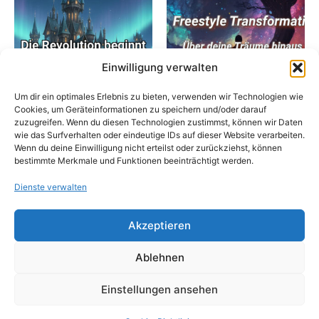
Einwilligung verwalten
Um dir ein optimales Erlebnis zu bieten, verwenden wir Technologien wie
Cookies, um Geräteinformationen zu speichern und/oder darauf
zuzugreifen. Wenn du diesen Technologien zustimmst, können wir Daten
Aufzeichnungen
Aufzeichnungen
wie das Surfverhalten oder eindeutige IDs auf dieser Website verarbeiten.
Die Schule für Magie: Die
Die Schule für Magie: Über
Wenn du deine Einwilligung nicht erteilst oder zurückziehst, können
bestimmte Merkmale und Funktionen beeinträchtigt werden.
Revolution beginnt
deine Träume hinaus
25,00
€
25,00
€
Dienste verwalten
In den Warenkorb
In den Warenkorb
Akzeptieren
Ablehnen
Einstellungen ansehen
Copyright © 2026 Marcel Uselli |
Impressum
|
Datenschutz
|
AGB