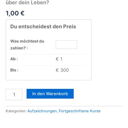
über dein Leben?
1,00
€
Du entscheidest den Preis
Was möchtest du
zahlen? :
€ 1
Ab :
€ 300
Bis :
Die
In den Warenkorb
Schule
für
Magie:
Kategorien:
Aufzeichnungen
,
Fortgeschrittene Kurse
Was
ist
wahre