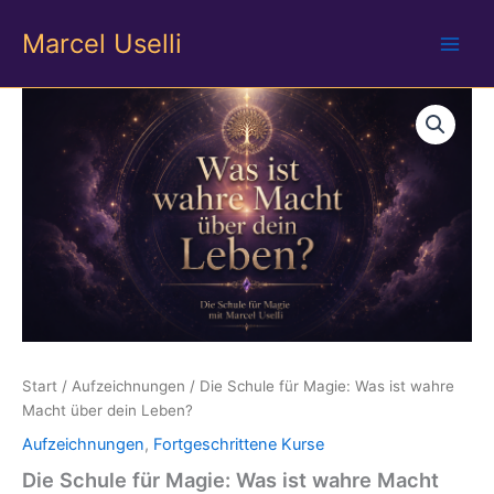
Zum
Marcel Uselli
Inhalt
springen
Start
/
Aufzeichnungen
/ Die Schule für Magie: Was ist wahre
Macht über dein Leben?
Aufzeichnungen
,
Fortgeschrittene Kurse
Die Schule für Magie: Was ist wahre Macht