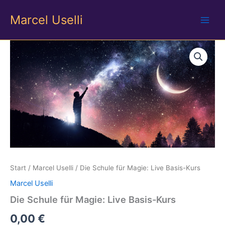
Zum
Marcel Uselli
Inhalt
springen
Start
/
Marcel Uselli
/ Die Schule für Magie: Live Basis-Kurs
Marcel Uselli
Die Schule für Magie: Live Basis-Kurs
0,00
€