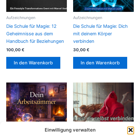
Aufzeichnungen
Aufzeichnungen
Die Schule für Magie: 12
Die Schule für Magie: Dich
Geheimnisse aus dem
mit deinem Körper
Handbuch für Beziehungen
verbinden
100,00
€
30,00
€
In den Warenkorb
In den Warenkorb
Einwilligung verwalten