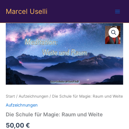
Zum
Marcel Uselli
Inhalt
springen
Start
/
Aufzeichnungen
/ Die Schule für Magie: Raum und Weite
Aufzeichnungen
Die Schule für Magie: Raum und Weite
50,00
€