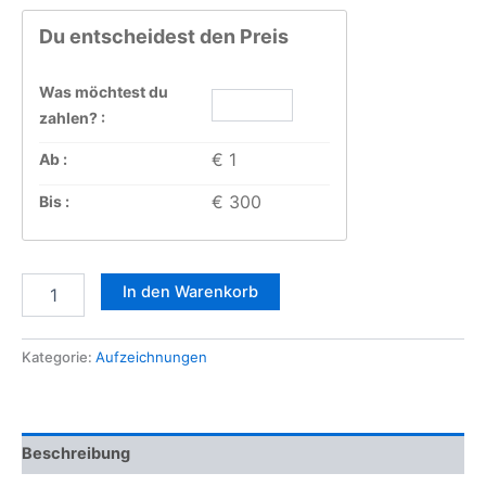
Du entscheidest den Preis
Was möchtest du
zahlen? :
€ 1
Ab :
€ 300
Bis :
Die
In den Warenkorb
Schule
für
Magie:
Kategorie:
Aufzeichnungen
Raum
und
Weite
Menge
Beschreibung