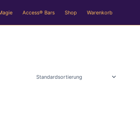
 Magie
Access® Bars
Shop
Warenkorb